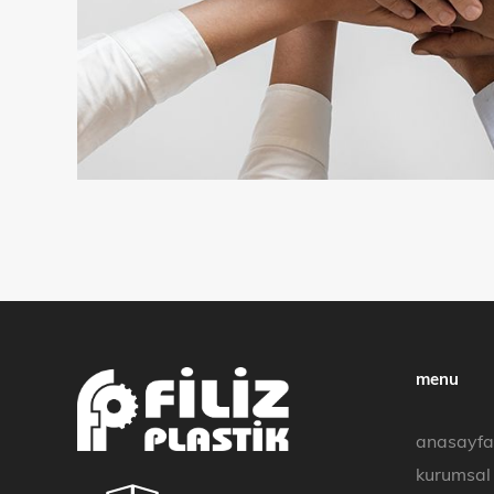
menu
anasayfa
kurumsal