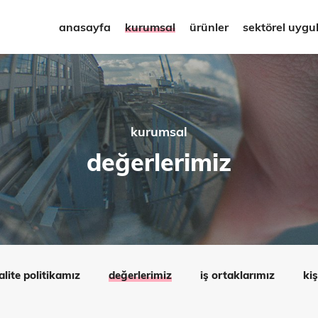
anasayfa
kurumsal
ürünler
sektörel uygu
kurumsal
değerlerimiz
alite politikamız
değerlerimiz
iş ortaklarımız
kiş