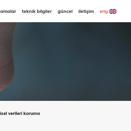
lamalar
teknik bilgiler
güncel
iletişim
eng
isel verileri koruma