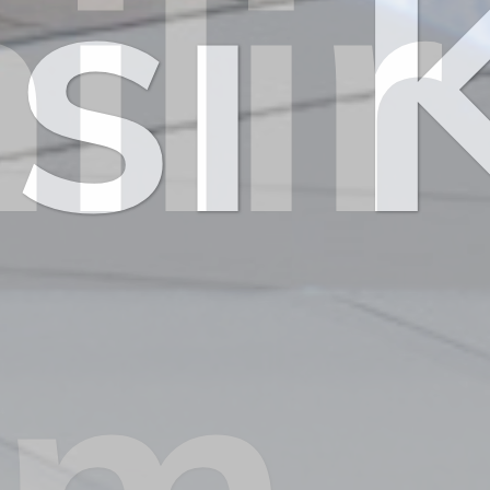
lir
üm