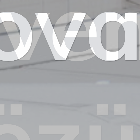
veni
öz