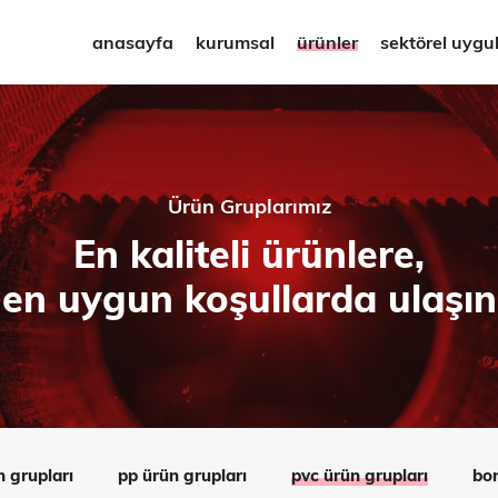
anasayfa
kurumsal
ürünler
sektörel uygu
Ürün Gruplarımız
En kaliteli ürünlere,
en uygun koşullarda ulaşın
n grupları
pp ürün grupları
pvc ürün grupları
bor