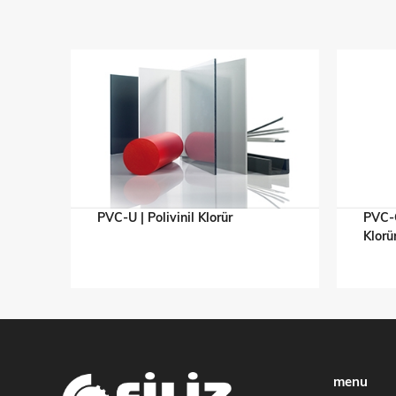
PVC-U | Polivinil Klorür
PVC-C
Klorü
menu