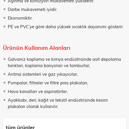
Aşınma ve korozyon mukavemeti yüksektir.
Darbe mukavemeti iyidir.
Ekonomiktir.
E-Posta Adresiniz
PE ve PVC’ye göre daha yüksek sıcaklık dayanımı gösterir.
Firma Adı
Ürünün Kullanım Alanları
Galvaniz kaplama ve kimya endüstrisinde asit depolama
tankları, kaplama banyoları ve tamburlar,
Mesajınız
Arıtma sistemleri ve gaz yıkayıcılar,
Pompalar, filtreler ve filtre pres plakaları,
Hava kanalları ve aspiratörler,
Ayakkabı, deri, kağıt ve tekstil endüstrisinde kesim
plakaları olarak kullanılır.
tüm ürünler