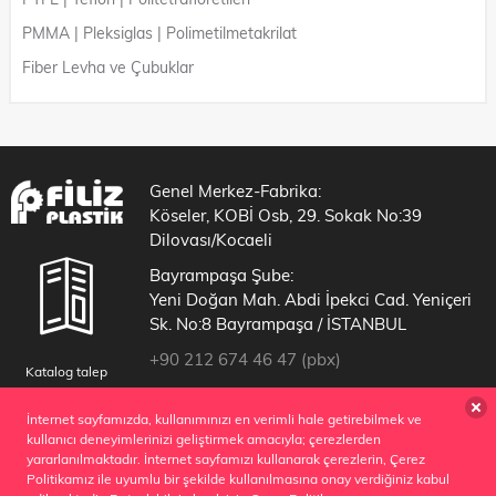
PMMA | Pleksiglas | Polimetilmetakrilat
Fiber Levha ve Çubuklar
Genel Merkez-Fabrika:
Köseler, KOBİ Osb, 29. Sokak No:39
Dilovası/Kocaeli
Bayrampaşa Şube:
Yeni Doğan Mah. Abdi İpekci Cad. Yeniçeri
Sk. No:8 Bayrampaşa / İSTANBUL
+90 212 674 46 47 (pbx)
Katalog talep
info@filizplastik.com.tr
formu
İnternet sayfamızda, kullanımınızı en verimli hale getirebilmek ve
için tıklayınız
Google Maps
kullanıcı deneyimlerinizi geliştirmek amacıyla; çerezlerden
yararlanılmaktadır. İnternet sayfamızı kullanarak çerezlerin, Çerez
Politikamız ile uyumlu bir şekilde kullanılmasına onay verdiğiniz kabul
Copyright 2019 © tüm hakları saklıdır.